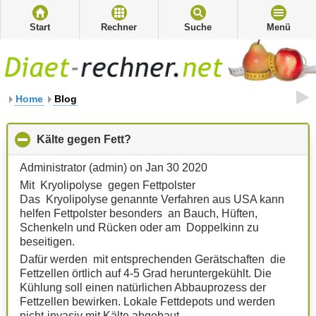
Start
Rechner
Suche
Menü
Home
Blog
Kälte gegen Fett?
click to collapse contents
Administrator (admin) on Jan 30 2020
Mit Kryolipolyse gegen Fettpolster
Das Kryolipolyse genannte Verfahren aus USA kann
helfen Fettpolster besonders an Bauch, Hüften,
Schenkeln und Rücken oder am Doppelkinn zu
beseitigen.
Dafür werden mit entsprechenden Gerätschaften die
Fettzellen örtlich auf 4-5 Grad heruntergekühlt. Die
Kühlung soll einen natürlichen Abbauprozess der
Fettzellen bewirken. Lokale Fettdepots und werden
nicht-invasiv mit Kälte abgebaut.